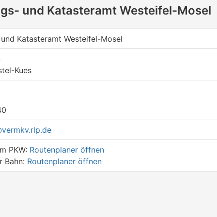
gs- und Katasteramt Westeifel-Mosel
und Katasteramt Westeifel-Mosel
4
tel-Kues
40
ermkv.rlp.de
dem PKW:
Routenplaner öffnen
er Bahn:
Routenplaner öffnen