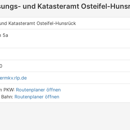
ungs- und Katasteramt Osteifel-Huns
nd Katasteramt Osteifel-Hunsrück
m 5a
0
rmkv.rlp.de
em PKW:
Routenplaner öffnen
r Bahn:
Routenplaner öffnen