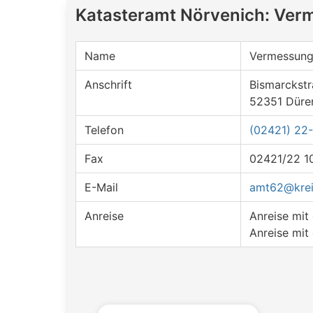
Katasteramt Nörvenich: Ver
Name
Vermessung
Anschrift
Bismarckstr
52351 Düre
Telefon
(02421) 22
Fax
02421/22 1
E-Mail
amt62@krei
Anreise
Anreise mi
Anreise mit