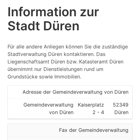
Information zur
52353
Stadt Düren
Düren
Kreis Düren
Für alle andere Anliegen können Sie die zuständige
Vermessungs- und
Stadtverwaltung Düren kontaktieren. Das
Katasteramt
Liegenschaftsamt Düren bzw. Katasteramt Düren
übernimmt nur Dienstleistungen rund um
52355
Grundstücke sowie Immobilien.
Düren
Adresse der Gemeindeverwaltung von Düren
Kreis Düren
Gemeindeverwaltung
Kaiserplatz
52349
von Düren
Vermessungs- und
2 - 4
Düren
Katasteramt
Fax der Gemeindeverwaltung