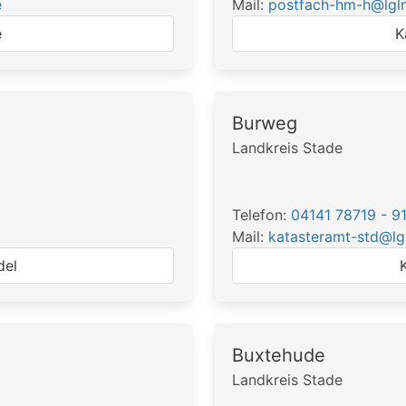
e
Mail:
postfach-hm-h@lgln
e
K
Burweg
Landkreis Stade
Telefon:
04141 78719 - 9
Mail:
katasteramt-std@lg
del
Buxtehude
Landkreis Stade