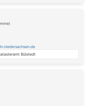
ümme)
0
ln.niedersachsen.de
atasteramt Bülstedt