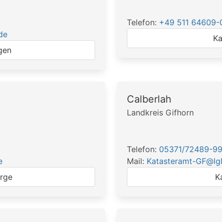
Telefon:
+49 511 64609-
de
Ka
gen
Calberlah
Landkreis Gifhorn
Telefon:
05371/72489-9
e
Mail:
Katasteramt-GF@lgl
rge
K