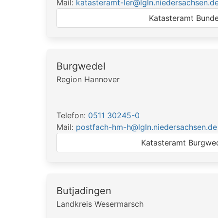
Mail:
katasteramt-ler@lgln.niedersachsen.d
Katasteramt Bund
Burgwedel
Region Hannover
Telefon:
0511 30245-0
Mail:
postfach-hm-h@lgln.niedersachsen.de
Katasteramt Burgwe
Butjadingen
Landkreis Wesermarsch