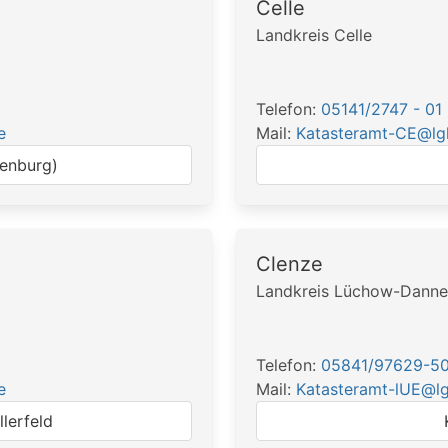
Celle
Landkreis Celle
Telefon:
05141/2747 - 01
e
Mail:
Katasteramt-CE@lgl
denburg)
Clenze
Landkreis Lüchow-Dann
Telefon:
05841/97629-5
e
Mail:
Katasteramt-lUE@lg
lerfeld