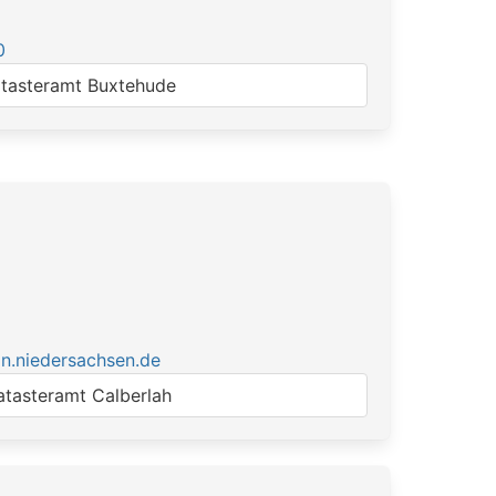
0
tasteramt Buxtehude
9
n.niedersachsen.de
atasteramt Calberlah