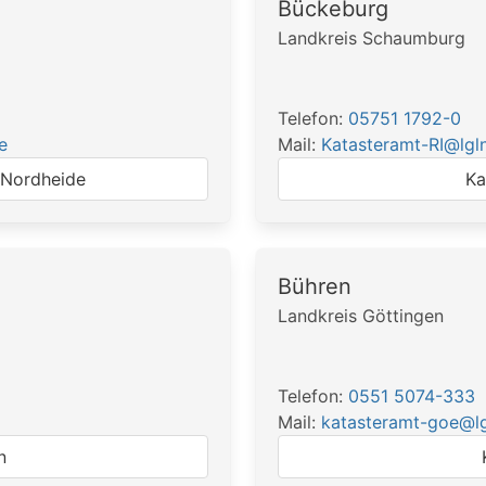
Bückeburg
Landkreis Schaumburg
Telefon:
05751 1792-0
e
Mail:
Katasteramt-RI@lgl
 Nordheide
Ka
Bühren
Landkreis Göttingen
Telefon:
0551 5074-333
Mail:
katasteramt-goe@lg
n