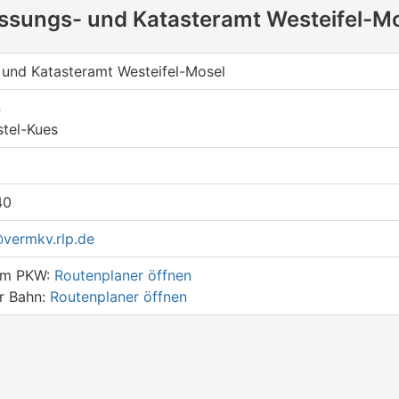
ssungs- und Katasteramt Westeifel-M
und Katasteramt Westeifel-Mosel
4
tel-Kues
40
ermkv.rlp.de
dem PKW:
Routenplaner öffnen
er Bahn:
Routenplaner öffnen