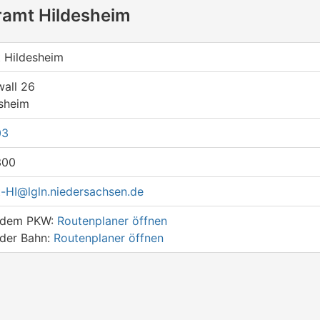
ramt Hildesheim
 Hildesheim
wall 26
sheim
03
300
-HI@lgln.niedersachsen.de
t dem PKW:
Routenplaner öffnen
 der Bahn:
Routenplaner öffnen