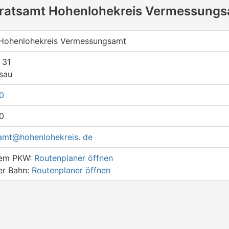
dratsamt Hohenlohekreis Vermessung
Hohenlohekreis Vermessungsamt
 31
sau
0
0
mt@hohenlohekreis. de
dem PKW:
Routenplaner öffnen
er Bahn:
Routenplaner öffnen