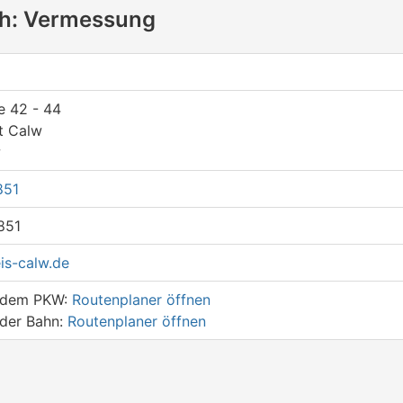
ch: Vermessung
g
e 42 - 44
t Calw
w
851
851
is-calw.de
t dem PKW:
Routenplaner öffnen
 der Bahn:
Routenplaner öffnen