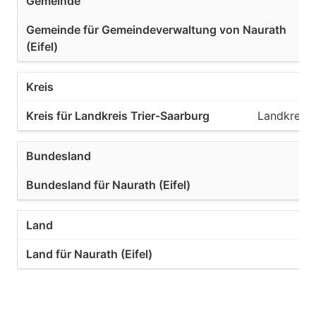
Landkreis 
R