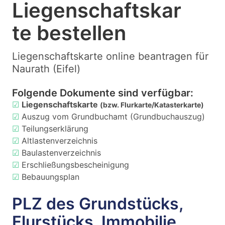
Liegenschaftskar
te bestellen
Liegenschaftskarte online beantragen für
Naurath (Eifel)
Folgende Dokumente sind verfügbar:
☑
Liegenschaftskarte
(bzw. Flurkarte/Katasterkarte)
☑
Auszug vom Grundbuchamt (Grundbuchauszug)
☑
Teilungserklärung
☑
Altlastenverzeichnis
☑
Baulastenverzeichnis
☑
Erschließungsbescheinigung
☑
Bebauungsplan
PLZ des Grundstücks,
Flurstücks, Immobilie