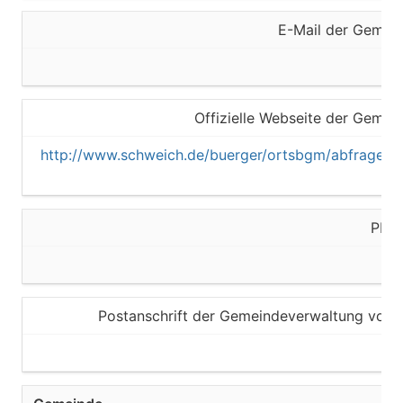
E-Mail der Gemei
Offizielle Webseite der Gemei
http://www.schweich.de/buerger/ortsbgm/abfragebg
PLZ 
Postanschrift der Gemeindeverwaltung von N