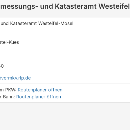
rmessungs- und Katasteramt Westeife
und Katasteramt Westeifel-Mosel
4
tel-Kues
40
ermkv.rlp.de
dem PKW:
Routenplaner öffnen
er Bahn:
Routenplaner öffnen