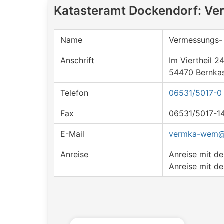
Katasteramt Dockendorf: Ve
Name
Vermessungs- 
Anschrift
Im Viertheil 2
54470 Bernkas
Telefon
06531/5017-0
Fax
06531/5017-1
E-Mail
vermka-wem@v
Anreise
Anreise mit 
Anreise mit d