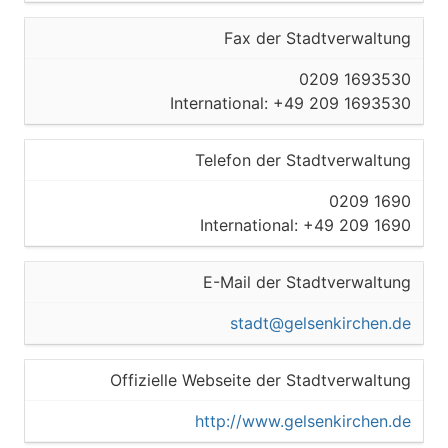
Gelsenkirchen
Fax der Stadtverwaltung
Kreisfreie Stadt
0209 1693530
International: +49 209 1693530
Referat 62 Vermessung und
Kataster
Telefon der Stadtverwaltung
45888
0209 1690
International: +49 209 1690
Gelsenkirchen
Kreisfreie Stadt
E-Mail der Stadtverwaltung
Referat 62 Vermessung und
stadt@gelsenkirchen.de
Kataster
Offizielle Webseite der Stadtverwaltung
45889
http://www.gelsenkirchen.de
Gelsenkirchen