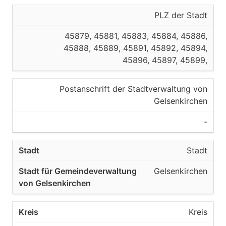
PLZ der Stadt
Kreisfreie Stadt
45879, 45881, 45883, 45884, 45886,
Referat 62 Vermessung und
45888, 45889, 45891, 45892, 45894,
Kataster
45896, 45897, 45899,
45891
Postanschrift der Stadtverwaltung von
Gelsenkirchen
Gelsenkirchen
Kreisfreie Stadt
-
Referat 62 Vermessung und
Stadt
Kataster
Gelsenkirchen
45892
Gelsenkirchen
Kreis
Kreisfreie Stadt