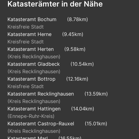
Katasterämter in der Nähe
Kataster
Katasteramt Bochum
(8.78km)
45897
Kreisfreie Stadt
Katasteramt Herne
(9.45km)
Gelsenkirchen
Kreisfreie Stadt
Katasteramt Herten
(9.58km)
Kreisfreie Stadt
(Kreis Recklinghausen)
Referat 62 Vermessung und
Katasteramt Gladbeck
(10.54km)
Kataster
(Kreis Recklinghausen)
Katasteramt Bottrop
(12.16km)
Kreisfreie Stadt
45899
Katasteramt Recklinghausen
(13.59km)
Gelsenkirchen
(Kreis Recklinghausen)
Katasteramt Hattingen
(14.04km)
Kreisfreie Stadt
(Ennepe-Ruhr-Kreis)
Katasteramt Castrop-Rauxel
(15.01km)
Referat 62 Vermessung und
(Kreis Recklinghausen)
Kataster
Katasteramt Marl
(16.55km)