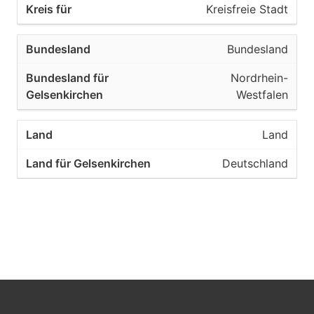
Kreisfreie Stadt
Referat 62 Vermessung und
Kataster
Bundesland
Nordrhein-
45894
Westfalen
Gelsenkirchen
Land
Kreisfreie Stadt
Deutschland
Referat 62 Vermessung und
Kataster
45896
Gelsenkirchen
Kreisfreie Stadt
Referat 62 Vermessung und