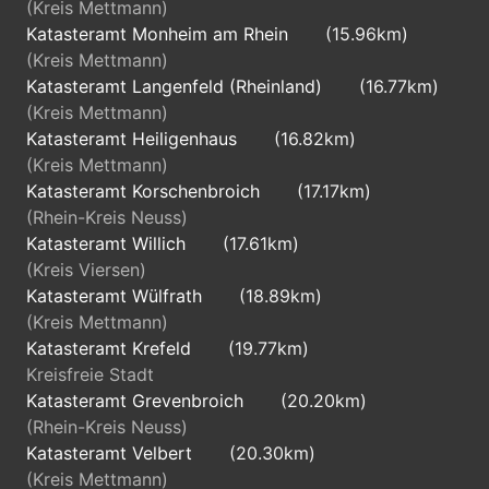
(Kreis Mettmann)
Oberbürgermeister der Stadt
Katasteramt Monheim am Rhein
(15.96km)
Düsseldorf
(Kreis Mettmann)
Katasteramt Langenfeld (Rheinland)
(16.77km)
(Kreis Mettmann)
40235
Katasteramt Heiligenhaus
(16.82km)
Düsseldorf
(Kreis Mettmann)
Katasteramt Korschenbroich
(17.17km)
Kreisfreie Stadt
(Rhein-Kreis Neuss)
Katasteramt Willich
(17.61km)
Oberbürgermeister der Stadt
(Kreis Viersen)
Düsseldorf
Katasteramt Wülfrath
(18.89km)
(Kreis Mettmann)
40237
Katasteramt Krefeld
(19.77km)
Kreisfreie Stadt
Düsseldorf
Katasteramt Grevenbroich
(20.20km)
(Rhein-Kreis Neuss)
Kreisfreie Stadt
Katasteramt Velbert
(20.30km)
Oberbürgermeister der Stadt
(Kreis Mettmann)