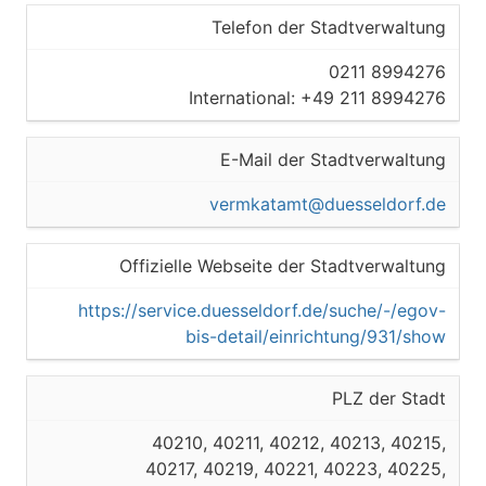
Düsseldorf
Telefon der Stadtverwaltung
40217
0211 8994276
International: +49 211 8994276
Düsseldorf
Kreisfreie Stadt
E-Mail der Stadtverwaltung
Oberbürgermeister der Stadt
vermkatamt@duesseldorf.de
Düsseldorf
Offizielle Webseite der Stadtverwaltung
40219
https://service.duesseldorf.de/suche/-/egov-
Düsseldorf
bis-detail/einrichtung/931/show
Kreisfreie Stadt
PLZ der Stadt
Oberbürgermeister der Stadt
40210, 40211, 40212, 40213, 40215,
Düsseldorf
40217, 40219, 40221, 40223, 40225,