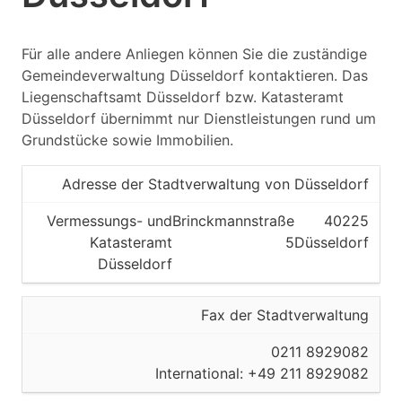
Oberbürgermeister der Stadt
Düsseldorf
Für alle andere Anliegen können Sie die zuständige
Gemeindeverwaltung Düsseldorf kontaktieren. Das
40213
Liegenschaftsamt Düsseldorf bzw. Katasteramt
Düsseldorf übernimmt nur Dienstleistungen rund um
Düsseldorf
Grundstücke sowie Immobilien.
Kreisfreie Stadt
Adresse der Stadtverwaltung von Düsseldorf
Oberbürgermeister der Stadt
Vermessungs- und
Brinckmannstraße
40225
Düsseldorf
Katasteramt
5
Düsseldorf
Düsseldorf
40215
Düsseldorf
Fax der Stadtverwaltung
Kreisfreie Stadt
0211 8929082
International: +49 211 8929082
Oberbürgermeister der Stadt