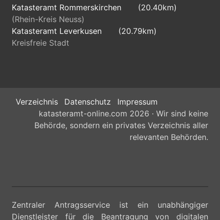
Düsseldorf
Katasteramt Rommerskirchen
(20.40km)
(Rhein-Kreis Neuss)
Katasteramt Leverkusen
(20.79km)
40239
Kreisfreie Stadt
Düsseldorf
Kreisfreie Stadt
Oberbürgermeister der Stadt
Verzeichnis
Datenschutz
Impressum
Düsseldorf
katasteramt-online.com 2026 · Wir sind keine
Behörde, sondern ein privates Verzeichnis aller
40468
relevanten Behörden.
Düsseldorf
Kreisfreie Stadt
Oberbürgermeister der Stadt
Zentraler Antragsservice ist ein unabhängiger
Düsseldorf
Dienstleister für die Beantragung von digitalen