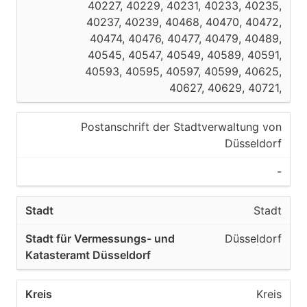
40227, 40229, 40231, 40233, 40235,
40221
40237, 40239, 40468, 40470, 40472,
40474, 40476, 40477, 40479, 40489,
Düsseldorf
40545, 40547, 40549, 40589, 40591,
40593, 40595, 40597, 40599, 40625,
Kreisfreie Stadt
40627, 40629, 40721,
Oberbürgermeister der Stadt
Düsseldorf
Postanschrift der Stadtverwaltung von
Düsseldorf
40223
-
Düsseldorf
Stadt
Kreisfreie Stadt
Düsseldorf
Oberbürgermeister der Stadt
Düsseldorf
Kreis
40225