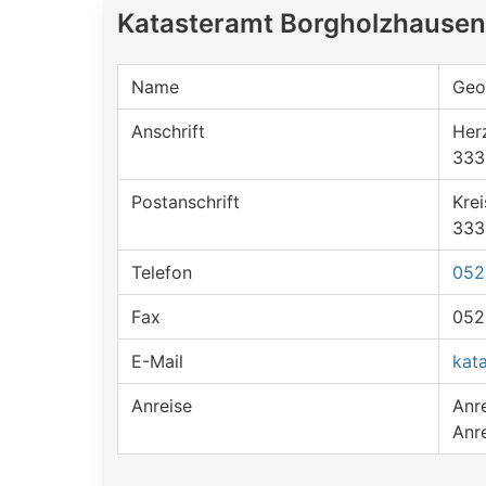
Katasteramt Borgholzhausen
Name
Geo
Anschrift
Her
333
Postanschrift
Krei
333
Telefon
052
Fax
052
E-Mail
kat
Anreise
Anr
Anr