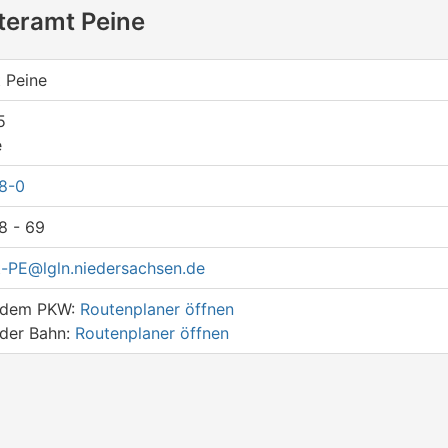
teramt Peine
 Peine
5
e
8-0
8 - 69
-PE@lgln.niedersachsen.de
t dem PKW:
Routenplaner öffnen
 der Bahn:
Routenplaner öffnen