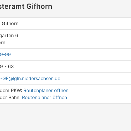
steramt Gifhorn
 Gifhorn
garten 6
orn
89-99
9 - 63
-GF@lgln.niedersachsen.de
t dem PKW:
Routenplaner öffnen
 der Bahn:
Routenplaner öffnen