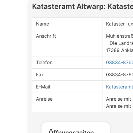
Katasteramt Altwarp: Katas
Name
Kataster- 
Anschrift
Mühlenstraß
- Die Landrä
17389 Ankl
Telefon
03834-876
Fax
03834-876
E-Mail
Katasteram
Anreise
Anreise mi
Anreise mit
Öffnungszeiten