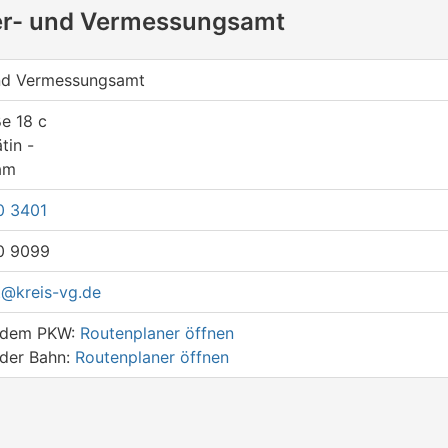
ter- und Vermessungsamt
und Vermessungsamt
e 18 c
tin -
am
0 3401
0 9099
t@kreis-vg.de
t dem PKW:
Routenplaner öffnen
 der Bahn:
Routenplaner öffnen