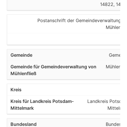
14822, 1482
Postanschrift der Gemeindeverwaltung v
Mühlenfli
Gemein
Mühlenfli
Kre
Landkreis Potsda
Mittelma
Bundesla