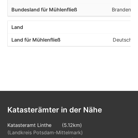
Brandenbu
La
Deutschla
Katasterämter in der Nähe
Katasteramt Linthe
(5.12km)
(Landkreis Potsdam-Mittelmark)