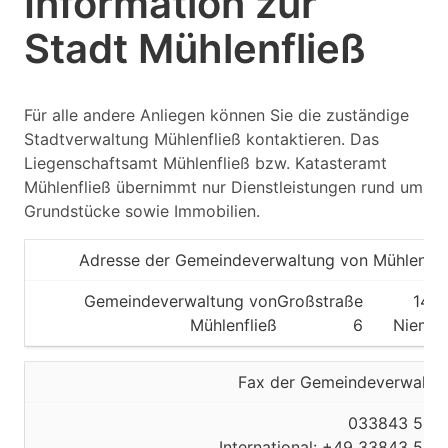
Information zur
Stadt Mühlenfließ
Für alle andere Anliegen können Sie die zuständige
Stadtverwaltung Mühlenfließ kontaktieren. Das
Liegenschaftsamt Mühlenfließ bzw. Katasteramt
Mühlenfließ übernimmt nur Dienstleistungen rund um
Grundstücke sowie Immobilien.
Adresse der Gemeindeverwaltung von Mühlenfli
Gemeindeverwaltung von
Großstraße
148
Mühlenfließ
6
Nieme
Fax der Gemeindeverwaltu
033843 515
International: +49 33843 515