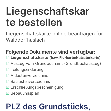
Liegenschaftskar
te bestellen
Liegenschaftskarte online beantragen für
Walddorfhäslach
Folgende Dokumente sind verfügbar:
☑
Liegenschaftskarte
(bzw. Flurkarte/Katasterkarte)
☑
Auszug vom Grundbuchamt (Grundbuchauszug)
☑
Teilungserklärung
☑
Altlastenverzeichnis
☑
Baulastenverzeichnis
☑
Erschließungsbescheinigung
☑
Bebauungsplan
PLZ des Grundstücks,